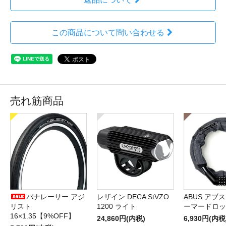
この商品について問い合わせる
売れ筋商品
パナレーサー アジ
レザイン DECA StVZO
ABUS アブス 
リスト
1200 ライト
ーマードロッ
16×1.35【9%OFF】
24,860円(内税)
6,930円(内税