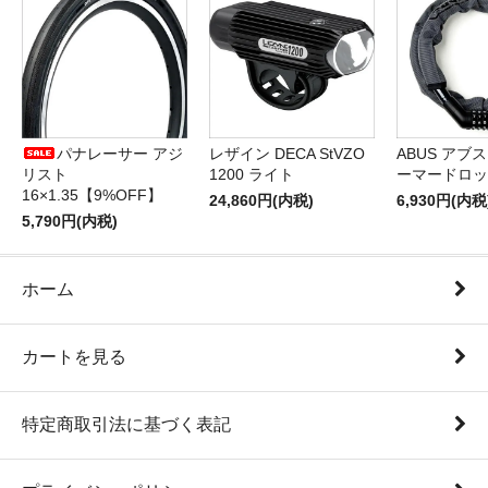
パナレーサー アジ
レザイン DECA StVZO
ABUS アブス 
リスト
1200 ライト
ーマードロッ
16×1.35【9%OFF】
24,860円(内税)
6,930円(内税
5,790円(内税)
ホーム
カートを見る
特定商取引法に基づく表記