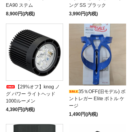
営業日カレンダー >>
EA90 ステム
ング SS ブラック
★メールでのお問合せの場合、店舗での業務が多忙のた
8,900円(内税)
3,990円(内税)
め、返信に数日かかる場合がありますので、お急ぎの方
は、電話にてお問合せ願います。
【06-6412-3802】
【29%オフ】knog ノ
35％OFF(旧モデル) ボ
グ パワー ライトヘッド
ントレガー Elite ボトル ケ
1000ルーメン
ージ
4,390円(内税)
1,490円(内税)