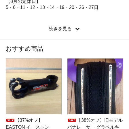
【8月の定休日】
5・6・11・12・13・14・19・20・26・27日
【購入する前に必ずお読みください】
続きを見る
■当店で販売している商品は全て正規代理店からの商品
です。
■店頭在庫のため、旧パッケージ、箱のダメージ、使用
おすすめ商品
上問題のない本体の変色、汚れなどが理由の返品は、お
受けできませんので、ご了承ください。
■大特価にて販売しています商品に関しては、年数も経
過し、在庫処分のため、割引価格になっております。
【注文のキャンセル、返品に関しまして】
お客様のご都合によるご注文のキャンセル、商品の返品
交換はお受けいたしません。ご了承の上、ご購入くださ
い。
※在庫は実店舗と共有のため、通販サイトへの反映が遅
れる場合がございますことをご了承ください。
※定休日と定休日前日15時以降、発注を頂いた場合、お
【37%オフ】
【38%オフ】旧モデル
返事が定休日明けになりますので、ご了承ください。
EASTON イーストン
パナレーサー グラベルキ