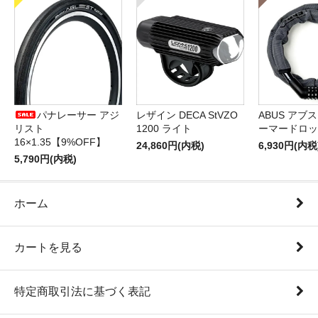
パナレーサー アジ
レザイン DECA StVZO
ABUS アブス 
リスト
1200 ライト
ーマードロッ
16×1.35【9%OFF】
24,860円(内税)
6,930円(内税
5,790円(内税)
ホーム
カートを見る
特定商取引法に基づく表記