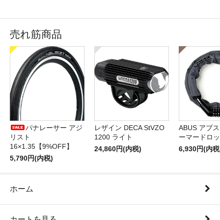
売れ筋商品
パナレーサー アジ
レザイン DECA StVZO
ABUS アブス 
リスト
1200 ライト
ーマードロッ
16×1.35【9%OFF】
24,860円(内税)
6,930円(内税
5,790円(内税)
ホーム
カートを見る