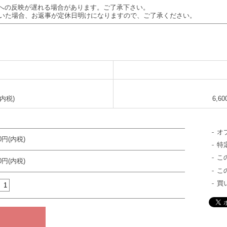
への反映が遅れる場合があります。ご了承下さい。
頂いた場合、お返事が定休日明けになりますので、ご了承ください。
(内税)
6,6
オ
80円(内税)
特
こ
00円(内税)
こ
買