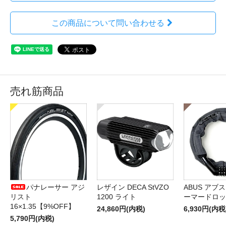
この商品について問い合わせる
売れ筋商品
パナレーサー アジ
レザイン DECA StVZO
ABUS アブス 
リスト
1200 ライト
ーマードロッ
16×1.35【9%OFF】
24,860円(内税)
6,930円(内税
5,790円(内税)