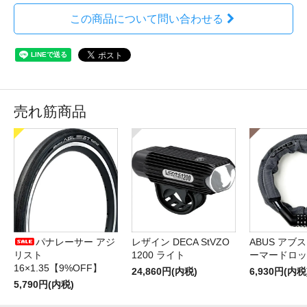
この商品について問い合わせる
売れ筋商品
パナレーサー アジ
レザイン DECA StVZO
ABUS アブス 
リスト
1200 ライト
ーマードロッ
16×1.35【9%OFF】
24,860円(内税)
6,930円(内税
5,790円(内税)