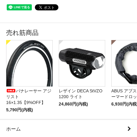
売れ筋商品
パナレーサー アジ
レザイン DECA StVZO
ABUS アブス 
リスト
1200 ライト
ーマードロッ
16×1.35【9%OFF】
24,860円(内税)
6,930円(内税
5,790円(内税)
ホーム