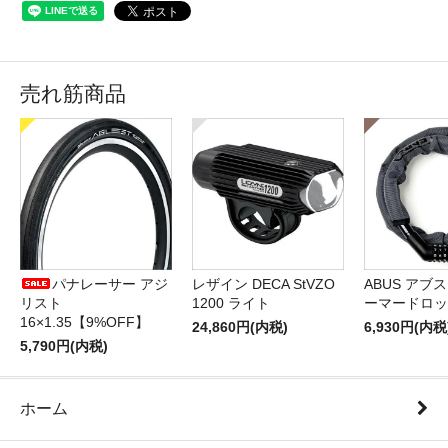
売れ筋商品
パナレーサー アジ
レザイン DECA StVZO
ABUS アブス 
リスト
1200 ライト
ーマードロッ
16×1.35【9%OFF】
24,860円(内税)
6,930円(内税
5,790円(内税)
ホーム