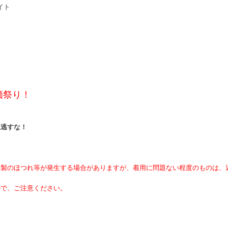
イト
価祭り！
！
見逃すな！
縫製のほつれ等が発生する場合がありますが、着用に問題ない程度のものは、
ので、ご注意ください。