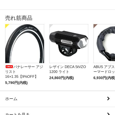
売れ筋商品
パナレーサー アジ
レザイン DECA StVZO
ABUS アブス 
リスト
1200 ライト
ーマードロッ
16×1.35【9%OFF】
24,860円(内税)
6,930円(内税
5,790円(内税)
ホーム
カートを見る