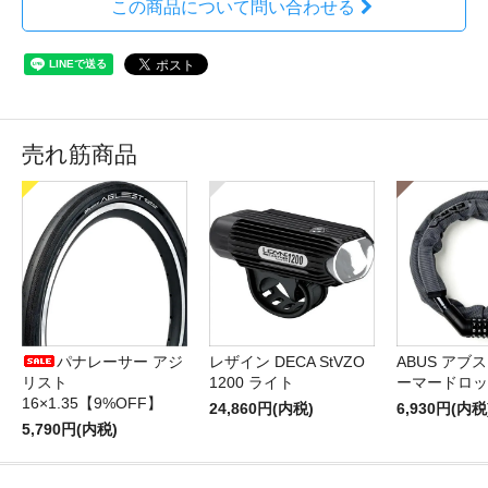
この商品について問い合わせる
売れ筋商品
パナレーサー アジ
レザイン DECA StVZO
ABUS アブス 
リスト
1200 ライト
ーマードロッ
16×1.35【9%OFF】
24,860円(内税)
6,930円(内税
5,790円(内税)