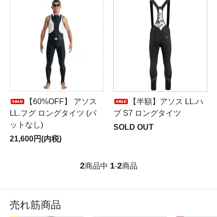
【60%OFF】 アソス
【半額】アソス LL.ハ
LL.フグ ロングタイツ (パ
ブ S7 ロングタイツ
ットなし)
SOLD OUT
21,600円(内税)
2
1
2
商品中
-
商品
売れ筋商品