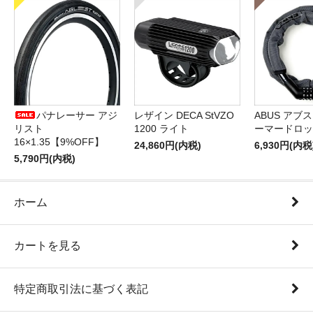
パナレーサー アジ
レザイン DECA StVZO
ABUS アブス 
リスト
1200 ライト
ーマードロッ
16×1.35【9%OFF】
24,860円(内税)
6,930円(内税
5,790円(内税)
ホーム
カートを見る
特定商取引法に基づく表記