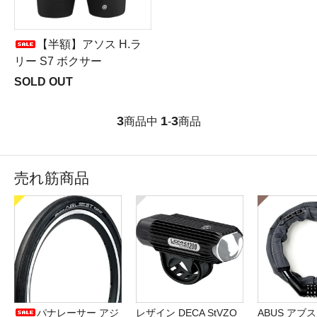
【半額】アソス H.ラ
リー S7 ボクサー
SOLD OUT
3
1
3
商品中
-
商品
売れ筋商品
パナレーサー アジ
レザイン DECA StVZO
ABUS アブス 